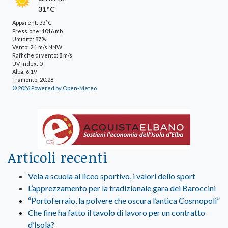
31°C
Apparent: 33°C
Pressione: 1016 mb
Umidità: 87%
Vento: 2.1 m/s NNW
Raffiche di vento: 8 m/s
UV-Index: 0
Alba: 6:19
Tramonto: 20:28
© 2026 Powered by Open-Meteo
Articoli recenti
Vela a scuola al liceo sportivo, i valori dello sport
L’apprezzamento per la tradizionale gara dei Baroccini
“Portoferraio, la polvere che oscura l’antica Cosmopoli”
Che fine ha fatto il tavolo di lavoro per un contratto
d’Isola?