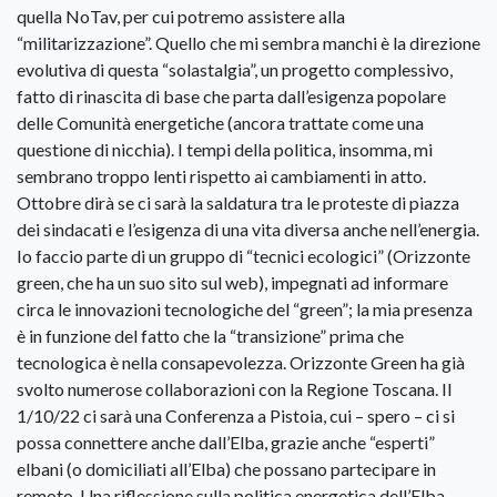
quella NoTav, per cui potremo assistere alla
“militarizzazione”. Quello che mi sembra manchi è la direzione
evolutiva di questa “solastalgia”, un progetto complessivo,
fatto di rinascita di base che parta dall’esigenza popolare
delle Comunità energetiche (ancora trattate come una
questione di nicchia). I tempi della politica, insomma, mi
sembrano troppo lenti rispetto ai cambiamenti in atto.
Ottobre dirà se ci sarà la saldatura tra le proteste di piazza
dei sindacati e l’esigenza di una vita diversa anche nell’energia.
Io faccio parte di un gruppo di “tecnici ecologici” (Orizzonte
green, che ha un suo sito sul web), impegnati ad informare
circa le innovazioni tecnologiche del “green”; la mia presenza
è in funzione del fatto che la “transizione” prima che
tecnologica è nella consapevolezza. Orizzonte Green ha già
svolto numerose collaborazioni con la Regione Toscana. Il
1/10/22 ci sarà una Conferenza a Pistoia, cui – spero – ci si
possa connettere anche dall’Elba, grazie anche “esperti”
elbani (o domiciliati all’Elba) che possano partecipare in
remoto. Una riflessione sulla politica energetica dell’Elba