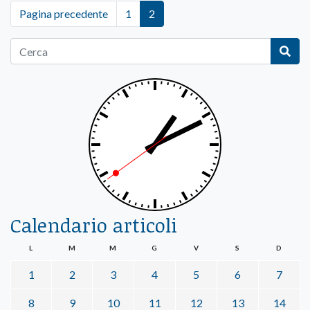
Pagina precedente
1
2
Calendario articoli
L
M
M
G
V
S
D
1
2
3
4
5
6
7
8
9
10
11
12
13
14