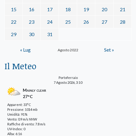
15
16
17
18
19
20
21
22
23
24
25
26
27
28
29
30
31
« Lug
Set »
Agosto 2022
Il Meteo
Portoferraio
7 Agosto 2026, 3:10
Mainly clear
27°C
Apparent: 33°C
Pressione: 1014 mb
Umidità: 91%
Vento: 0.9 m/s NNW
Raffiche di vento: 7.8 m/s
UV-Index: 0
Alba: 6:16