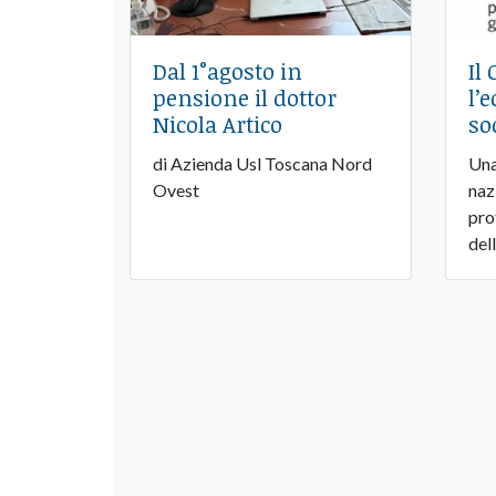
Dal 1°agosto in
Il
pensione il dottor
l’
Nicola Artico
so
di Azienda Usl Toscana Nord
Una
Ovest
naz
pro
del