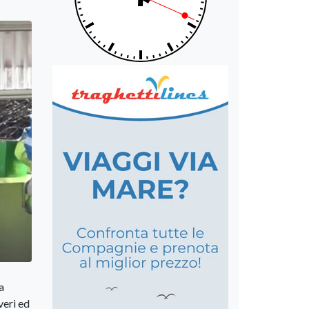
a
veri ed