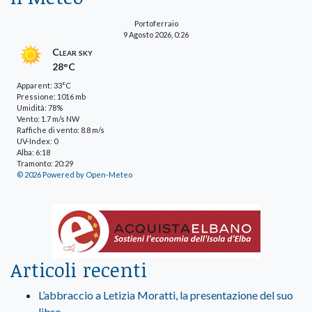
Portoferraio
9 Agosto 2026, 0:26
Clear sky
28°C
Apparent: 33°C
Pressione: 1016 mb
Umidità: 78%
Vento: 1.7 m/s NW
Raffiche di vento: 8.8 m/s
UV-Index: 0
Alba: 6:18
Tramonto: 20:29
© 2026 Powered by Open-Meteo
Articoli recenti
L’abbraccio a Letizia Moratti, la presentazione del suo
libro