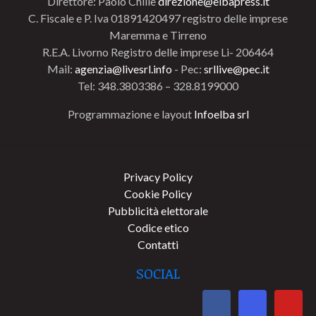
Direttore: Paolo Chillè
direzione@elbapress.it
C. Fiscale e P. Iva 01891420497 registro delle imprese
Maremma e Tirreno
R.E.A. Livorno Registro delle imprese Li- 206464
Mail:
agenzia@livesrl.info
- Pec:
srllive@pec.it
Tel: 348.3803386 – 328.8199000
Programmazione e layout
Infoelba srl
Privacy Policy
Cookie Policy
Pubblicità elettorale
Codice etico
Contatti
SOCIAL