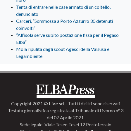
Tenta di entrare nelle case armato di un coltello,
denunciato
Carceri, “Sommossa a Porto Azzurro 30 detenuti
coinvolti”
“All’isola serve subito postazione fissa per il Pegaso
Elba”
Mola ripulita dagli scout Agesci della Valsusa e
Legambiente
Copyright 2021 ©
Live srl
- Tutti i diritti sono riservati
Testata giornalistica registrata al Tribunale di Livorno n° 3
del 07 Aprile 2021.
Sede legale: Viale Teseo Tesei 12 Portoferraio