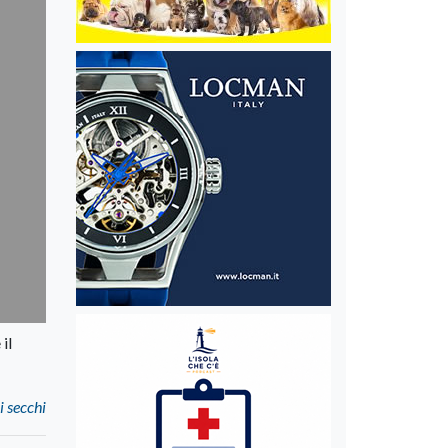
il
i secchi