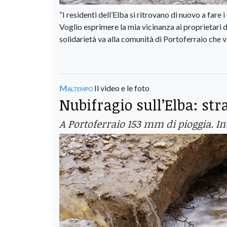
“I residenti dell’Elba si ritrovano di nuovo a fare 
Voglio esprimere la mia vicinanza ai proprietari de
solidarietà va alla comunità di Portoferraio che vi
Maltempo
Il video e le foto
Nubifragio sull’Elba: st
A Portoferraio 153 mm di pioggia. Int