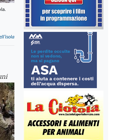
la.
ll’isola
uni