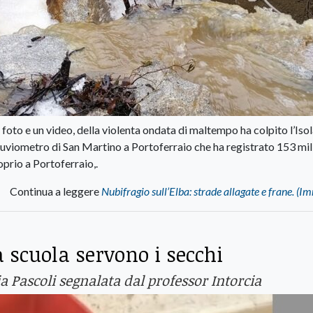
to e un video, della violenta ondata di maltempo ha colpito l’Iso
 pluviometro di San Martino a Portoferraio che ha registrato 153 mil
oprio a Portoferraio,.
Continua a leggere
Nubifragio sull’Elba: strade allagate e frane. (I
a scuola servono i secchi
a Pascoli segnalata dal professor Intorcia