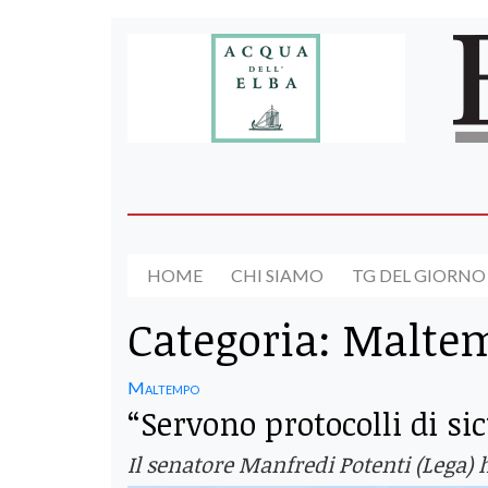
HOME
CHI SIAMO
TG DEL GIORNO
Categoria:
Malte
Maltempo
“Servono protocolli di si
Il senatore Manfredi Potenti (Lega) h