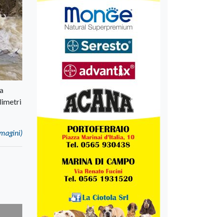
la
limetri
mmagini)