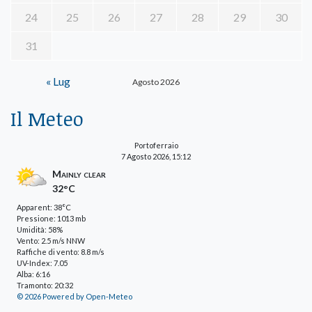
24
25
26
27
28
29
30
31
« Lug
Agosto 2026
Il Meteo
Portoferraio
7 Agosto 2026, 15:12
Mainly clear
32°C
Apparent: 38°C
Pressione: 1013 mb
Umidità: 58%
Vento: 2.5 m/s NNW
Raffiche di vento: 8.8 m/s
UV-Index: 7.05
Alba: 6:16
Tramonto: 20:32
© 2026 Powered by Open-Meteo