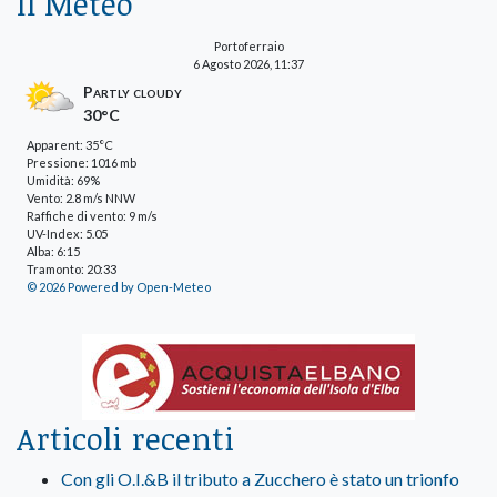
Il Meteo
Portoferraio
6 Agosto 2026, 11:37
Partly cloudy
30°C
Apparent: 35°C
Pressione: 1016 mb
Umidità: 69%
Vento: 2.8 m/s NNW
Raffiche di vento: 9 m/s
UV-Index: 5.05
Alba: 6:15
Tramonto: 20:33
© 2026 Powered by Open-Meteo
Articoli recenti
Con gli O.I.&B il tributo a Zucchero è stato un trionfo