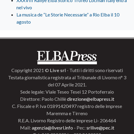
XXXVIII Rallye Elba Storico Trofeo Locman Italy entra
nel vivo
La musica de “Le Storie Necessarie” a Rio Elba il 10
agosto
Copyright 2021 ©
Live srl
- Tutti i diritti sono riservati
Testata giornalistica registrata al Tribunale di Livorno n° 3
del 07 Aprile 2021.
Sede legale: Viale Teseo Tesei 12 Portoferraio
Direttore: Paolo Chillè
direzione@elbapress.it
C. Fiscale e P. Iva 01891420497 registro delle imprese
Maremma e Tirreno
R.E.A. Livorno Registro delle imprese Li- 206464
Mail:
agenzia@livesrl.info
- Pec:
srllive@pec.it