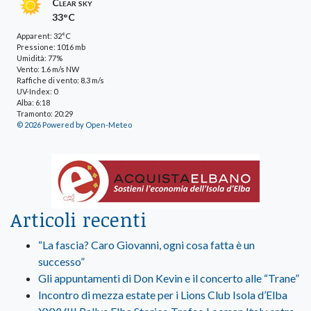
Clear sky
33°C
Apparent: 32°C
Pressione: 1016 mb
Umidità: 77%
Vento: 1.6 m/s NW
Raffiche di vento: 8.3 m/s
UV-Index: 0
Alba: 6:18
Tramonto: 20:29
© 2026 Powered by Open-Meteo
Articoli recenti
“La fascia? Caro Giovanni, ogni cosa fatta è un
successo”
Gli appuntamenti di Don Kevin e il concerto alle “Trane”
Incontro di mezza estate per i Lions Club Isola d’Elba