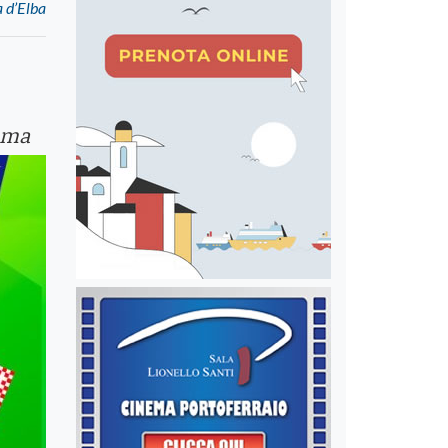
a d’Elba
amma