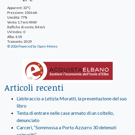
Apparent: 32°C
Pressione: 1016 mb
Umidità: 77%
Vento: 1.7 m/s NNW
Raffiche di vento: 8.4 m/s
UV-Index: 0
Alba: 6:18
Tramonto: 20:29
© 2026 Powered by Open-Meteo
Articoli recenti
L’abbraccio a Letizia Moratti, la presentazione del suo
libro
Tenta di entrare nelle case armato di un coltello,
denunciato
Carceri, “Sommossa a Porto Azzurro 30 detenuti
coinvolti”