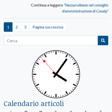
Continua a leggere
“Nessun elbano nel consiglio
d’amministrazione di Casalp”
1
2
3
Pagina successiva
Calendario articoli
L
M
M
G
V
S
D