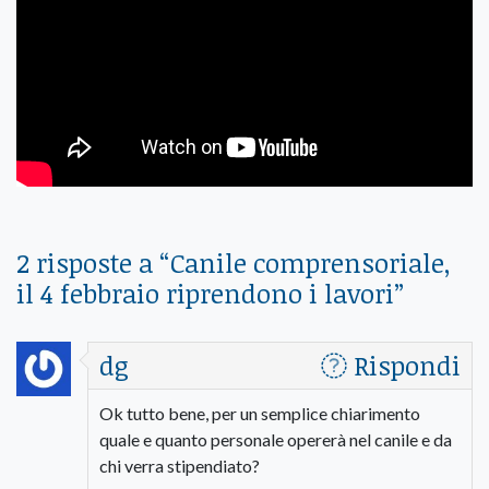
2 risposte a “
Canile comprensoriale,
il 4 febbraio riprendono i lavori
”
dg
Rispondi
Ok tutto bene, per un semplice chiarimento
quale e quanto personale opererà nel canile e da
chi verra stipendiato?