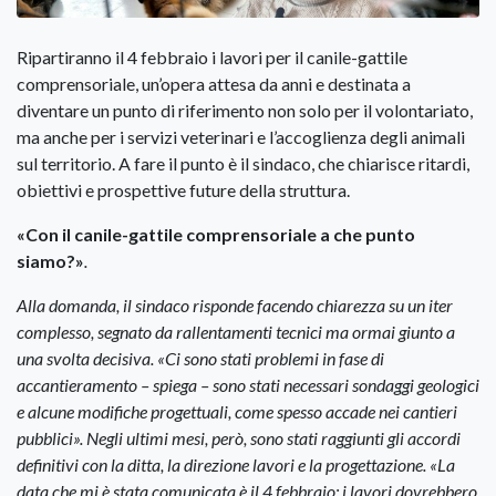
Ripartiranno il 4 febbraio i lavori per il canile-gattile
comprensoriale, un’opera attesa da anni e destinata a
diventare un punto di riferimento non solo per il volontariato,
ma anche per i servizi veterinari e l’accoglienza degli animali
sul territorio. A fare il punto è il sindaco, che chiarisce ritardi,
obiettivi e prospettive future della struttura.
«Con il canile-gattile comprensoriale a che punto
siamo?»
.
Alla domanda, il sindaco risponde facendo chiarezza su un iter
complesso, segnato da rallentamenti tecnici ma ormai giunto a
una svolta decisiva. «Ci sono stati problemi in fase di
accantieramento – spiega – sono stati necessari sondaggi geologici
e alcune modifiche progettuali, come spesso accade nei cantieri
pubblici». Negli ultimi mesi, però, sono stati raggiunti gli accordi
definitivi con la ditta, la direzione lavori e la progettazione. «La
data che mi è stata comunicata è il 4 febbraio: i lavori dovrebbero