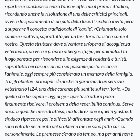
ripartire e concludersi entro l’anno», afferma il primo cittadino,
ricordando anche la risoluzione di una delle criticità principali,
ovvero lo spostamento di un palo della luce. Il sindaco invita però
a superare il concetto tradizionale di “canile”. «Chiamarlo solo
canile è riduttivo, soprattutto per un territorio turistico come il
nostro. Questa struttura deve diventare un’opera di accoglienza
veterinaria, un vero e proprio albergo-rifugio per animali». Un
luogo pensato per rispondere alle esigenze di residenti e turisti,
soprattutto nei casi in cui non sia possibile portare con sé
l’animale, oggi sempre più considerato un membro della famiglia.
Tra gli obiettivi principali c’è anche la garanzia di un servizio
veterinario H24, una delle carenze più sentite sul territorio. «Da
quello che ho capito – aggiunge – questa struttura potrà
finalmente risolvere il problema della reperibilità continua. Serve
ancora qualche mese di attesa, ma la direzione è quella giusta». Il
sindaco ripercorre poi le difficoltà affrontate negli anni: «Quando
sono entrato nel merito del problema me ne sono fatto carico
personalmente. Le premesse c’erano da tempo, ma per anni non è