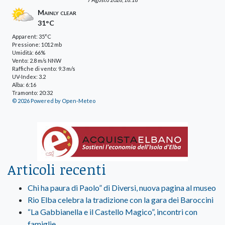
Mainly clear
31°C
Apparent: 35°C
Pressione: 1012 mb
Umidità: 66%
Vento: 2.8 m/s NNW
Raffiche di vento: 9.3 m/s
UV-Index: 3.2
Alba: 6:16
Tramonto: 20:32
© 2026 Powered by Open-Meteo
Articoli recenti
Chi ha paura di Paolo” di Diversi, nuova pagina al museo
Rio Elba celebra la tradizione con la gara dei Baroccini
“La Gabbianella e il Castello Magico”, incontri con
famiglie