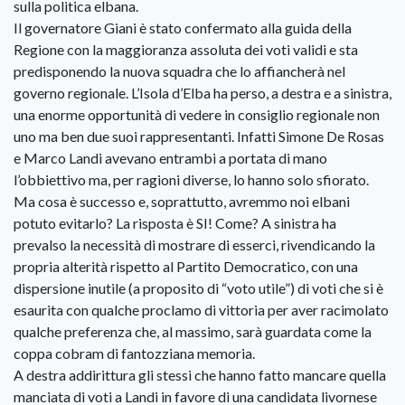
sulla politica elbana.
Il governatore Giani è stato confermato alla guida della
Regione con la maggioranza assoluta dei voti validi e sta
predisponendo la nuova squadra che lo affiancherà nel
governo regionale. L’Isola d’Elba ha perso, a destra e a sinistra,
una enorme opportunità di vedere in consiglio regionale non
uno ma ben due suoi rappresentanti. Infatti Simone De Rosas
e Marco Landi avevano entrambi a portata di mano
l’obbiettivo ma, per ragioni diverse, lo hanno solo sfiorato.
Ma cosa è successo e, soprattutto, avremmo noi elbani
potuto evitarlo? La risposta è SI! Come? A sinistra ha
prevalso la necessità di mostrare di esserci, rivendicando la
propria alterità rispetto al Partito Democratico, con una
dispersione inutile (a proposito di “voto utile”) di voti che si è
esaurita con qualche proclamo di vittoria per aver racimolato
qualche preferenza che, al massimo, sarà guardata come la
coppa cobram di fantozziana memoria.
A destra addirittura gli stessi che hanno fatto mancare quella
manciata di voti a Landi in favore di una candidata livornese