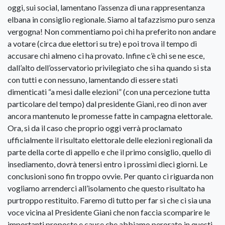
oggi, sui social, lamentano l’assenza di una rappresentanza
elbana in consiglio regionale. Siamo al tafazzismo puro senza
vergogna! Non commentiamo poi chi ha preferito non andare
a votare (circa due elettori su tre) e poi trova il tempo di
accusare chi almeno ci ha provato. Infine c’è chi se ne esce,
dall’alto dell’osservatorio privilegiato che si ha quando si sta
con tutti e con nessuno, lamentando di essere stati
dimenticati “a mesi dalle elezioni” (con una percezione tutta
particolare del tempo) dal presidente Giani, reo di non aver
ancora mantenuto le promesse fatte in campagna elettorale.
Ora, si da il caso che proprio oggi verrà proclamato
ufficialmente il risultato elettorale delle elezioni regionali da
parte della corte di appello e che il primo consiglio, quello di
insediamento, dovrà tenersi entro i prossimi dieci giorni. Le
conclusioni sono fin troppo ovvie. Per quanto ci riguarda non
vogliamo arrenderci all’isolamento che questo risultato ha
purtroppo restituito. Faremo di tutto per far sì che ci sia una
voce vicina al Presidente Giani che non faccia scomparire le
importanti proposte e cause che abbiamo perorato in questi