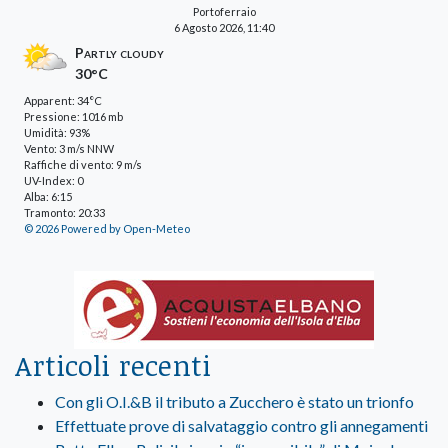
Portoferraio
6 Agosto 2026, 11:40
Partly cloudy
30°C
Apparent: 34°C
Pressione: 1016 mb
Umidità: 93%
Vento: 3 m/s NNW
Raffiche di vento: 9 m/s
UV-Index: 0
Alba: 6:15
Tramonto: 20:33
© 2026 Powered by Open-Meteo
Articoli recenti
Con gli O.I.&B il tributo a Zucchero è stato un trionfo
Effettuate prove di salvataggio contro gli annegamenti