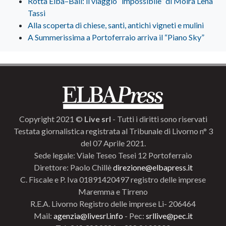
Rotta Elba–Bali: il viaggio “impossibile” di Moira Lena
Tassi
Alla scoperta di chiese, santi, antichi vigneti e mulini
A Summerissima a Portoferraio arriva il “Piano Sky”
Copyright 2021 ©
Live srl
- Tutti i diritti sono riservati
Testata giornalistica registrata al Tribunale di Livorno n° 3
del 07 Aprile 2021.
Sede legale: Viale Teseo Tesei 12 Portoferraio
Direttore: Paolo Chillè
direzione@elbapress.it
C. Fiscale e P. Iva 01891420497 registro delle imprese
Maremma e Tirreno
R.E.A. Livorno Registro delle imprese Li- 206464
Mail:
agenzia@livesrl.info
- Pec:
srllive@pec.it