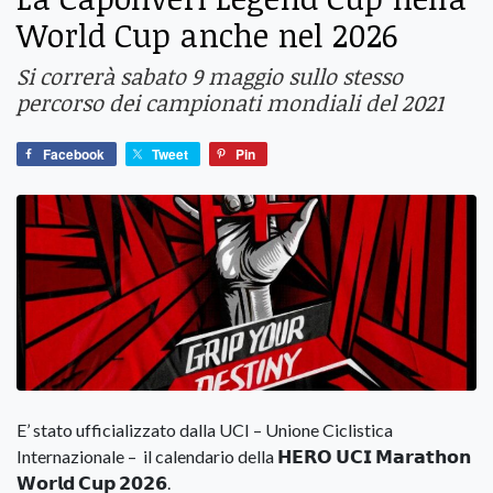
World Cup anche nel 2026
Si correrà sabato 9 maggio sullo stesso
percorso dei campionati mondiali del 2021
Facebook
Tweet
Pin
E’ stato ufficializzato dalla UCI – Unione Ciclistica
Internazionale – il calendario della 𝗛𝗘𝗥𝗢 𝗨𝗖𝗜 𝗠𝗮𝗿𝗮𝘁𝗵𝗼𝗻
𝗪𝗼𝗿𝗹𝗱 𝗖𝘂𝗽 𝟮𝟬𝟮𝟲.