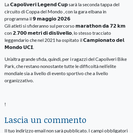
La 𝗖𝗮𝗽𝗼𝗹𝗶𝘃𝗲𝗿𝗶 𝗟𝗲𝗴𝗲𝗻𝗱 𝗖𝘂𝗽 sarà la seconda tappa del
circuito di Coppa del Mondo , con la gara elbana in
programma il 𝟵 𝗺𝗮𝗴𝗴𝗶𝗼 𝟮𝟬𝟮𝟲
Gli atleti si sfideranno sul percorso 𝗺𝗮𝗿𝗮𝘁𝗵𝗼𝗻 𝗱𝗮 𝟳𝟮 𝗸𝗺
con 𝟮.𝟳𝟬𝟬 𝗺𝗲𝘁𝗿𝗶 𝗱𝗶 𝗱𝗶𝘀𝗹𝗶𝘃𝗲𝗹𝗹𝗼, lo stesso tracciato
leggendario che nel 2021 ha ospitato il 𝗖𝗮𝗺𝗽𝗶𝗼𝗻𝗮𝘁𝗼 𝗱𝗲𝗹
𝗠𝗼𝗻𝗱𝗼 𝗨𝗖𝗜.
Un’altra grande sfida, quindi, per i ragazzi del Capoliveri Bike
Park, che restano nonostante tutte le difficoltà nell’elite
mondiale sia a livello di evento sportivo che a livello
organizzativo.
!
Lascia un commento
Il tuo indirizzo email non sarà pubblicato.
I campi obbligatori