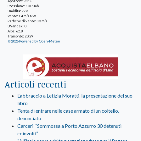
Apparent: 32°C
Pressione: 1016 mb
Umidità: 77%
Vento: 1.4 m/s NW
Raffiche di vento: 8.3 m/s
UV-Index: 0
Alba: 6:18
Tramonto: 20:29
© 2026 Powered by Open-Meteo
Articoli recenti
L’abbraccio a Letizia Moratti, la presentazione del suo
libro
Tenta di entrare nelle case armato di un coltello,
denunciato
Carceri, “Sommossa a Porto Azzurro 30 detenuti
coinvolti”
“All’isola serve subito postazione fissa per il Pegaso