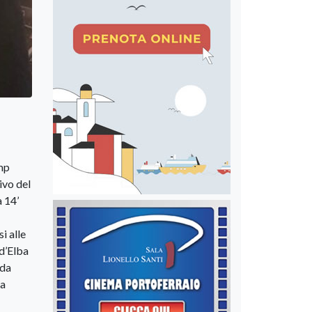
amp
ivo del
a 14’
i alle
 d’Elba
 da
ta