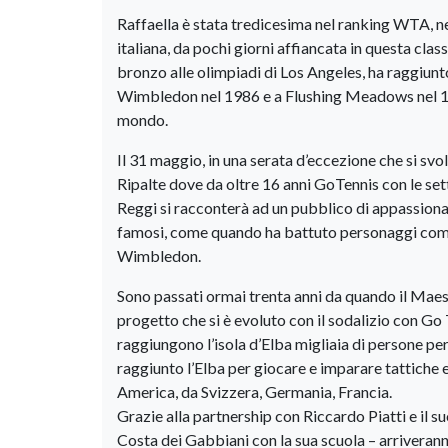
Raffaella è stata tredicesima nel ranking WTA, nel
italiana, da pochi giorni affiancata in questa clas
bronzo alle olimpiadi di Los Angeles, ha raggiunto
Wimbledon nel 1986 e a Flushing Meadows nel 1986 e 
mondo.
Il 31 maggio, in una serata d’eccezione che si svol
Ripalte dove da oltre 16 anni GoTennis con le sett
Reggi si racconterà ad un pubblico di appassionati
famosi, come quando ha battuto personaggi come
Wimbledon.
Sono passati ormai trenta anni da quando il Maest
progetto che si è evoluto con il sodalizio con Go 
raggiungono l’isola d’Elba migliaia di persone per
raggiunto l’Elba per giocare e imparare tattiche 
America, da Svizzera, Germania, Francia.
Grazie alla partnership con Riccardo Piatti e il s
Costa dei Gabbiani con la sua scuola – arriverann