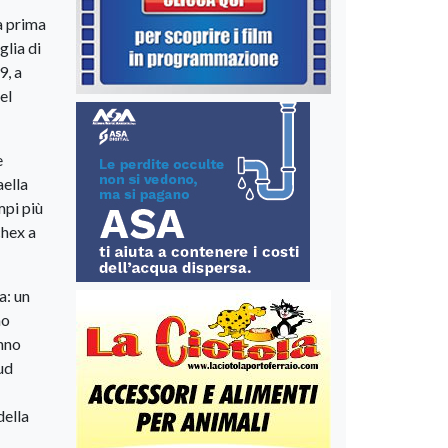
la prima
glia di
9, a
el
e
aella
mpi più
chex a
a: un
no
anno
ud
della