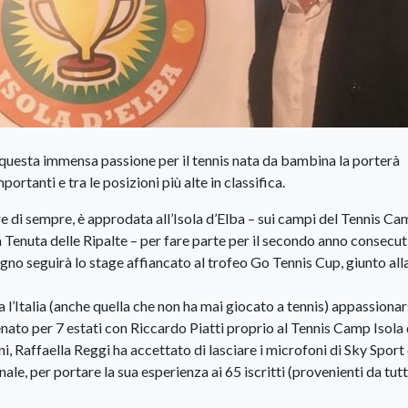
 e questa immensa passione per il tennis nata da bambina la porterà
ortanti e tra le posizioni più alte in classifica.
re di sempre, è approdata all’Isola d’Elba – sui campi del Tennis C
a Tenuta delle Ripalte – per fare parte per il secondo anno consecut
no seguirà lo stage affiancato al trofeo Go Tennis Cup, giunto all
l’Italia (anche quella che non ha mai giocato a tennis) appassionars
enato per 7 estati con Riccardo Piatti proprio al Tennis Camp Isola
i, Raffaella Reggi ha accettato di lasciare i microfoni di Sky Sport
e, per portare la sua esperienza ai 65 iscritti (provenienti da tut