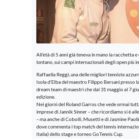
All’età di 5 anni già teneva in mano la racchetta
lontano, sui campi internazionali degli open più imp
Raffaella Reggi, una delle migliori tenniste azzur
Isola d’Elba del maestro Filippo Bersani presso l
dream team di maestri che dal 31 maggio al 7 giug
edizione.
Nei giorni del Roland Garros che vede ormai tutta 
imprese di Jannik Sinner – che ricordiamo si è all
– ma anche di Cobolli, Musetti e di Jasmine Paolin
dove commenta i top match del tennis internazional
Italia) dello stage e torneo GoTennis Cup.