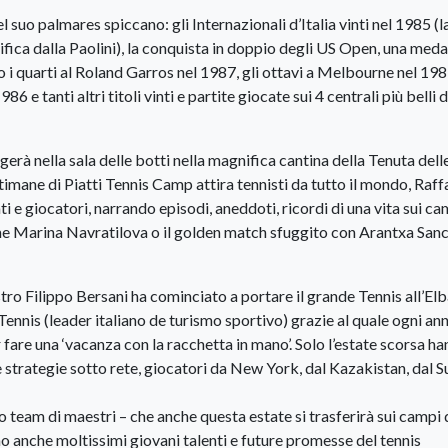
 suo palmares spiccano: gli Internazionali d’Italia vinti nel 1985 (
sifica dalla Paolini), la conquista in doppio degli US Open, una meda
 i quarti al Roland Garros nel 1987, gli ottavi a Melbourne nel 198
tanti altri titoli vinti e partite giocate sui 4 centrali più belli d
gerà nella sala delle botti nella magnifica cantina della Tenuta dell
imane di Piatti Tennis Camp attira tennisti da tutto il mondo, Raff
 e giocatori, narrando episodi, aneddoti, ricordi di una vita sui ca
 Marina Navratilova o il golden match sfuggito con Arantxa San
ro Filippo Bersani ha cominciato a portare il grande Tennis all’Elb
Tennis (leader italiano de turismo sportivo) grazie al quale ogni an
 fare una ‘vacanza con la racchetta in mano’. Solo l’estate scorsa h
e strategie sotto rete, giocatori da New York, dal Kazakistan, dal S
uo team di maestri – che anche questa estate si trasferirà sui campi 
o anche moltissimi giovani talenti e future promesse del tennis