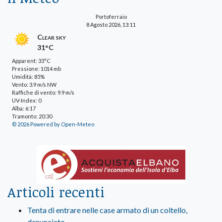
Portoferraio
8 Agosto 2026, 13:11
Clear sky
31°C
Apparent: 33°C
Pressione: 1014 mb
Umidità: 85%
Vento: 3.9 m/s NW
Raffiche di vento: 9.9 m/s
UV-Index: 0
Alba: 6:17
Tramonto: 20:30
© 2026 Powered by Open-Meteo
Articoli recenti
Tenta di entrare nelle case armato di un coltello,
denunciato