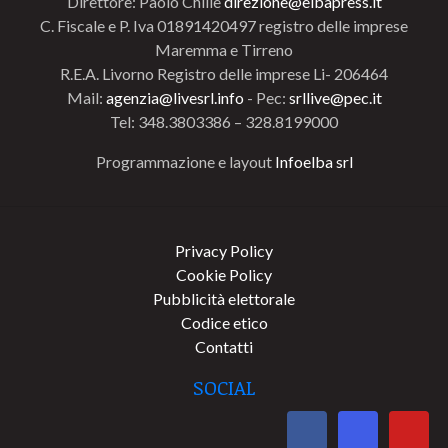
Direttore: Paolo Chillè
direzione@elbapress.it
C. Fiscale e P. Iva 01891420497 registro delle imprese
Maremma e Tirreno
R.E.A. Livorno Registro delle imprese Li- 206464
Mail:
agenzia@livesrl.info
- Pec:
srllive@pec.it
Tel: 348.3803386 – 328.8199000
Programmazione e layout
Infoelba srl
Privacy Policy
Cookie Policy
Pubblicità elettorale
Codice etico
Contatti
SOCIAL