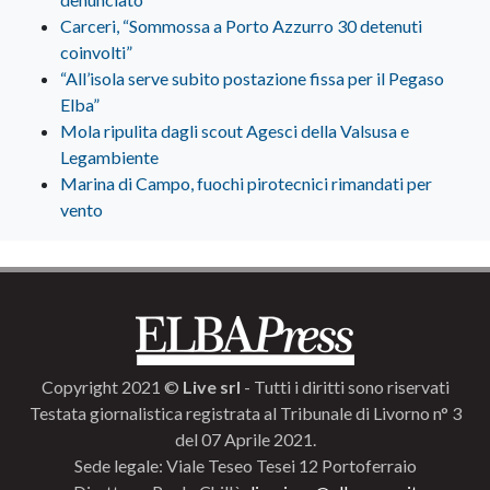
Carceri, “Sommossa a Porto Azzurro 30 detenuti
coinvolti”
“All’isola serve subito postazione fissa per il Pegaso
Elba”
Mola ripulita dagli scout Agesci della Valsusa e
Legambiente
Marina di Campo, fuochi pirotecnici rimandati per
vento
Copyright 2021 ©
Live srl
- Tutti i diritti sono riservati
Testata giornalistica registrata al Tribunale di Livorno n° 3
del 07 Aprile 2021.
Sede legale: Viale Teseo Tesei 12 Portoferraio