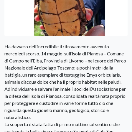
Ha davvero dell’incredibile il ritrovamento avvenuto
mercoledì scorso, 14 maggio, sull’isola di Pianosa – Comune
di Campo nell’Elba, Provincia di Livorno – nel cuore del Parco
Nazionale dell’Arcipelago Toscano: a pochi metri dalla
battigia, un raro esemplare di testuggine Emys orbicularis,
animale d’acqua dolce che ha il proprio habitat nelle paludi.
Ad individuare e salvare l’animale, i soci dell’Associazione per
la difesa dell’Isola di Pianosa, consolidata realtà nata proprio
per proteggere e custodire in varie forme tutto ciò che
riguarda questo gioiello marino, geologico, storico e
naturalistico.
La scoperta è stata fatta di primo mattino sul sentiero che
costeggia la bellissima e famosa e Spiaggia di Cala San