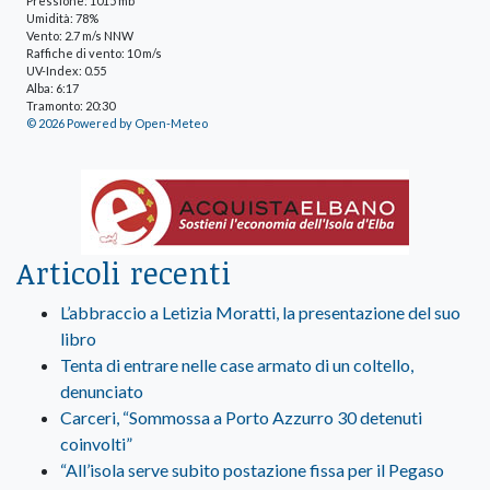
Pressione: 1015 mb
Umidità: 78%
Vento: 2.7 m/s NNW
Raffiche di vento: 10 m/s
UV-Index: 0.55
Alba: 6:17
Tramonto: 20:30
© 2026 Powered by Open-Meteo
Articoli recenti
L’abbraccio a Letizia Moratti, la presentazione del suo
libro
Tenta di entrare nelle case armato di un coltello,
denunciato
Carceri, “Sommossa a Porto Azzurro 30 detenuti
coinvolti”
“All’isola serve subito postazione fissa per il Pegaso