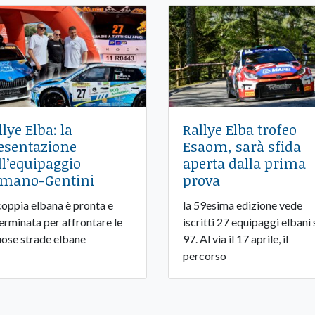
llye Elba: la
Rallye Elba trofeo
esentazione
Esaom, sarà sfida
ll’equipaggio
aperta dalla prima
mano-Gentini
prova
coppia elbana è pronta e
la 59esima edizione vede
erminata per affrontare le
iscritti 27 equipaggi elbani 
uose strade elbane
97. Al via il 17 aprile, il
percorso