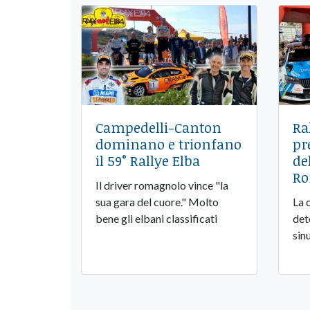
Campedelli-Canton
Ra
dominano e trionfano
pr
il 59° Rallye Elba
de
Ro
Il driver romagnolo vince "la
sua gara del cuore." Molto
La 
bene gli elbani classificati
det
sin