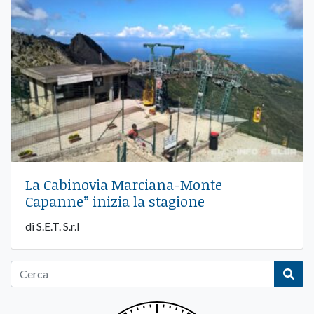
La Cabinovia Marciana-Monte
Capanne” inizia la stagione
di S.E.T. S.r.l