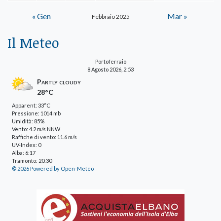
« Gen
Mar »
Febbraio 2025
Il Meteo
Portoferraio
8 Agosto 2026, 2:53
Partly cloudy
28°C
Apparent: 33°C
Pressione: 1014 mb
Umidità: 85%
Vento: 4.2 m/s NNW
Raffiche di vento: 11.6 m/s
UV-Index: 0
Alba: 6:17
Tramonto: 20:30
© 2026 Powered by Open-Meteo