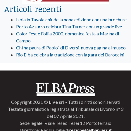
Articoli recenti
Isola in Tavola chiude la nona edizione con una brochure
Porto Azzurro celebra Tina Turner con un grande live
Color Fest e Follia 2000, domenica festa a Marina di
Campo
Chi ha paura di Paolo” di Diversi, nuova pagina al museo
Rio Elba celebra la tradizione con la gara dei Baroccini
Copyright 2021 ©
Live srl
- Tutti i diritti sono riservati
Testata giornalistica registrata al Tribunale di Livorno n° 3
del 07 Aprile 2021.
Sede legale: Viale Teseo Tesei 12 Portoferraio
Direttore: Paolo Chillè
direzione@elbapress.it