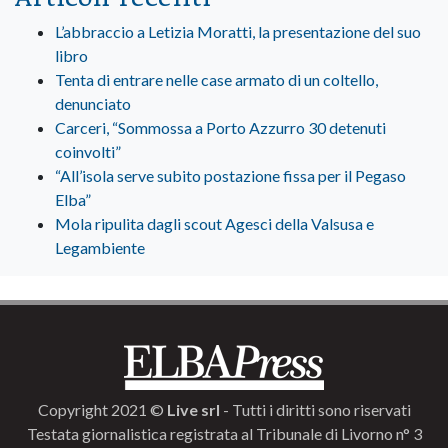
L’abbraccio a Letizia Moratti, la presentazione del suo
libro
Tenta di entrare nelle case armato di un coltello,
denunciato
Carceri, “Sommossa a Porto Azzurro 30 detenuti
coinvolti”
“All’isola serve subito postazione fissa per il Pegaso
Elba”
Mola ripulita dagli scout Agesci della Valsusa e
Legambiente
Copyright 2021 ©
Live srl
- Tutti i diritti sono riservati
Testata giornalistica registrata al Tribunale di Livorno n° 3