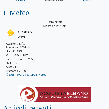
Il Meteo
Portoferraio
8 Agosto 2026, 17:11
Clear sky
31°C
Apparent: 33°C
Pressione: 1014 mb
Umidità: 85%
Vento: 3.3 m/s NW
Raffiche di vento: 9.7 m/s
UV-Index: 0
Alba: 6:17
Tramonto: 20:30
© 2026 Powered by Open-Meteo
Articoli recenti