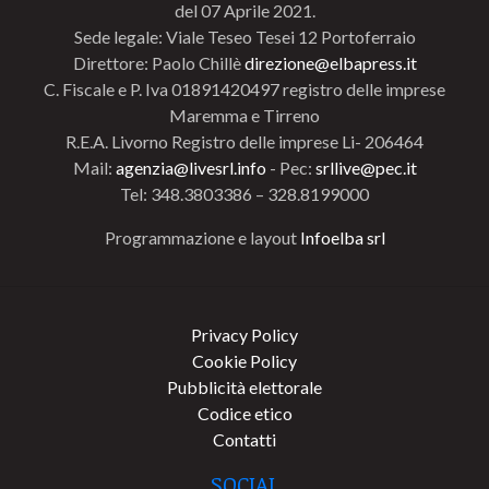
del 07 Aprile 2021.
Sede legale: Viale Teseo Tesei 12 Portoferraio
Direttore: Paolo Chillè
direzione@elbapress.it
C. Fiscale e P. Iva 01891420497 registro delle imprese
Maremma e Tirreno
R.E.A. Livorno Registro delle imprese Li- 206464
Mail:
agenzia@livesrl.info
- Pec:
srllive@pec.it
Tel: 348.3803386 – 328.8199000
Programmazione e layout
Infoelba srl
Privacy Policy
Cookie Policy
Pubblicità elettorale
Codice etico
Contatti
SOCIAL