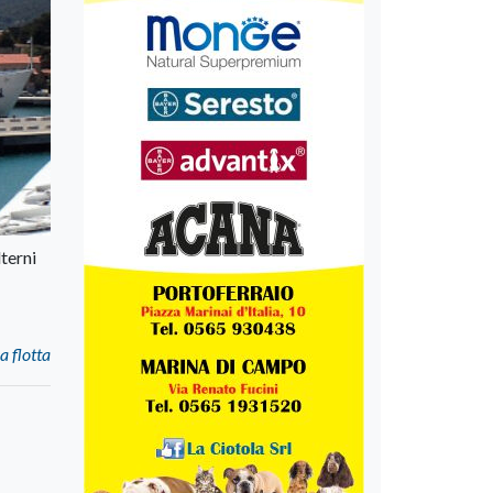
terni
a flotta