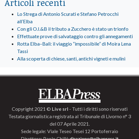
Articoli recenti
Lo Strega di Antonio Scurati e Stefano Petrocchi
all’Elba
Con gli O.I.&B il tributo a Zucchero è stato un trionfo
Effettuate prove di salvataggio contro gli annegamenti
Rotta Elba–Bali: il viaggio “impossibile” di Moira Lena
Tassi
Alla scoperta di chiese, santi, antichi vigneti e mulini
Copyright 2021 ©
Live srl
- Tutti i diritti sono riservati
Testata giornalistica registrata al Tribunale di Livorno n° 3
del 07 Aprile 2021.
Sede legale: Viale Teseo Tesei 12 Portoferraio
Direttore: Paolo Chillè
direzione@elbapress.it