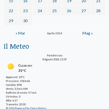
15
16
17
18
19
20
21
22
23
24
25
26
27
28
29
30
« Mar
Mag »
Aprile 2024
Il Meteo
Portoferraio
8 Agosto 2026, 15:07
Clear sky
31°C
Apparent: 33°C
Pressione: 1014 mb
Umidità: 85%
Vento: 3.3 m/s NW
Raffiche di vento: 9.7 m/s
UV-Index: 0
Alba: 6:17
Tramonto: 20:30
© 2026 Powered by Open-Meteo