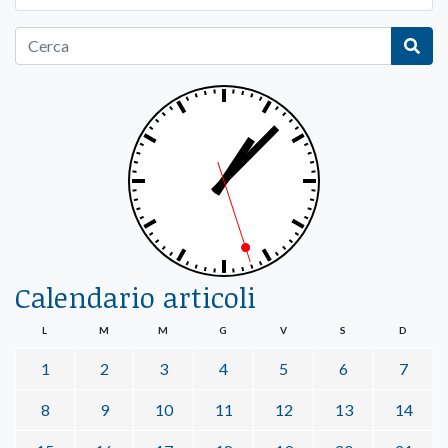
Calendario articoli
L
M
M
G
V
S
D
1
2
3
4
5
6
7
8
9
10
11
12
13
14