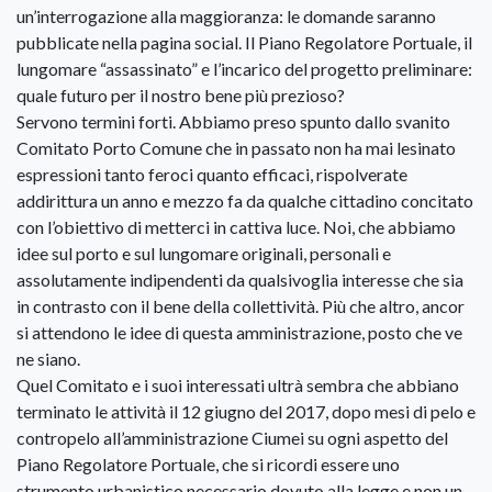
un’interrogazione alla maggioranza: le domande saranno
pubblicate nella pagina social. Il Piano Regolatore Portuale, il
lungomare “assassinato” e l’incarico del progetto preliminare:
quale futuro per il nostro bene più prezioso?
Servono termini forti. Abbiamo preso spunto dallo svanito
Comitato Porto Comune che in passato non ha mai lesinato
espressioni tanto feroci quanto efficaci, rispolverate
addirittura un anno e mezzo fa da qualche cittadino concitato
con l’obiettivo di metterci in cattiva luce. Noi, che abbiamo
idee sul porto e sul lungomare originali, personali e
assolutamente indipendenti da qualsivoglia interesse che sia
in contrasto con il bene della collettività. Più che altro, ancor
si attendono le idee di questa amministrazione, posto che ve
ne siano.
Quel Comitato e i suoi interessati ultrà sembra che abbiano
terminato le attività il 12 giugno del 2017, dopo mesi di pelo e
contropelo all’amministrazione Ciumei su ogni aspetto del
Piano Regolatore Portuale, che si ricordi essere uno
strumento urbanistico necessario dovuto alla legge e non un