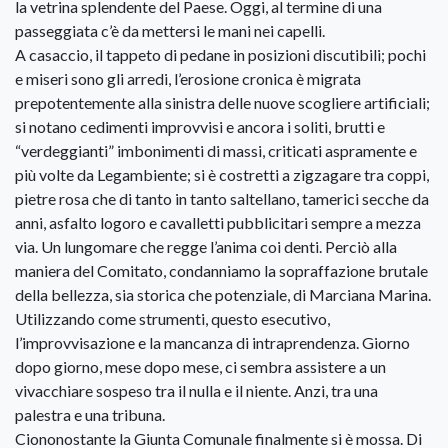
la vetrina splendente del Paese. Oggi, al termine di una
passeggiata c’è da mettersi le mani nei capelli.
A casaccio, il tappeto di pedane in posizioni discutibili; pochi
e miseri sono gli arredi, l’erosione cronica è migrata
prepotentemente alla sinistra delle nuove scogliere artificiali;
si notano cedimenti improvvisi e ancora i soliti, brutti e
“verdeggianti” imbonimenti di massi, criticati aspramente e
più volte da Legambiente; si è costretti a zigzagare tra coppi,
pietre rosa che di tanto in tanto saltellano, tamerici secche da
anni, asfalto logoro e cavalletti pubblicitari sempre a mezza
via. Un lungomare che regge l’anima coi denti. Perciò alla
maniera del Comitato, condanniamo la sopraffazione brutale
della bellezza, sia storica che potenziale, di Marciana Marina.
Utilizzando come strumenti, questo esecutivo,
l’improvvisazione e la mancanza di intraprendenza. Giorno
dopo giorno, mese dopo mese, ci sembra assistere a un
vivacchiare sospeso tra il nulla e il niente. Anzi, tra una
palestra e una tribuna.
Ciononostante la Giunta Comunale finalmente si è mossa. Di