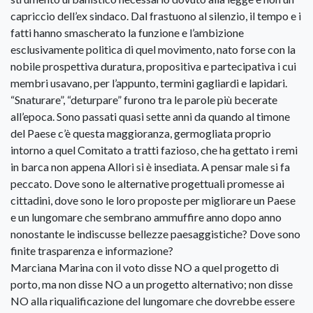
capriccio dell’ex sindaco. Dal frastuono al silenzio, il tempo e i
fatti hanno smascherato la funzione e l’ambizione
esclusivamente politica di quel movimento, nato forse con la
nobile prospettiva duratura, propositiva e partecipativa i cui
membri usavano, per l’appunto, termini gagliardi e lapidari.
“Snaturare”, “deturpare” furono tra le parole più becerate
all’epoca. Sono passati quasi sette anni da quando al timone
del Paese c’è questa maggioranza, germogliata proprio
intorno a quel Comitato a tratti fazioso, che ha gettato i remi
in barca non appena Allori si è insediata. A pensar male si fa
peccato. Dove sono le alternative progettuali promesse ai
cittadini, dove sono le loro proposte per migliorare un Paese
e un lungomare che sembrano ammuffire anno dopo anno
nonostante le indiscusse bellezze paesaggistiche? Dove sono
finite trasparenza e informazione?
Marciana Marina con il voto disse NO a quel progetto di
porto, ma non disse NO a un progetto alternativo; non disse
NO alla riqualificazione del lungomare che dovrebbe essere