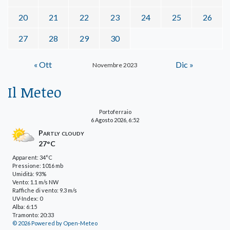
20
21
22
23
24
25
26
27
28
29
30
« Ott
Dic »
Novembre 2023
Il Meteo
Portoferraio
6 Agosto 2026, 6:52
Partly cloudy
27°C
Apparent: 34°C
Pressione: 1016 mb
Umidità: 93%
Vento: 1.1 m/s NW
Raffiche di vento: 9.3 m/s
UV-Index: 0
Alba: 6:15
Tramonto: 20:33
© 2026 Powered by Open-Meteo