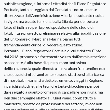
pubblica ragione, si informa i cittadini che il Piano Regolatore
Portuale, tanto osteggiato dal Comitato e notoriamente
disprezzato dall’Amministrazione Allori, non soltanto risulta
in vigore ma è stato funzionale alla Giunta per deliberare
l’atto di indirizzo per la predisposizione dello studio di
fattibilità e progetto preliminare relativo alla riqualificazione
del lungomare di Marciana Marina. Siamo tutti
tremendamente curiosi di vedere questo studio.
Pertanto il Piano Regolatore Portuale di cui è dotato l’Ente
dal 2016, promosso e fortemente voluto dall’amministrazione
precedente, è alla base di questa importantissima
deliberazione, la quale dimostra senza alcun fraintendimento
che questi ultimi sei anni e mezzo sono stati persi alla ricerca
di improbabili varianti a detto strumento; viaggi in Regione,
incarichi a studi legali e tecnici e tante chiacchiere per poi
dare seguito a quanto promesso di cancellare non in una, ma
ben due campagne elettorali. Quel Piano, combattuto e
maledetto, redatto da professionisti del settore, invece non
sembra affatto né inutile né infruttuoso, anzi: esso individua