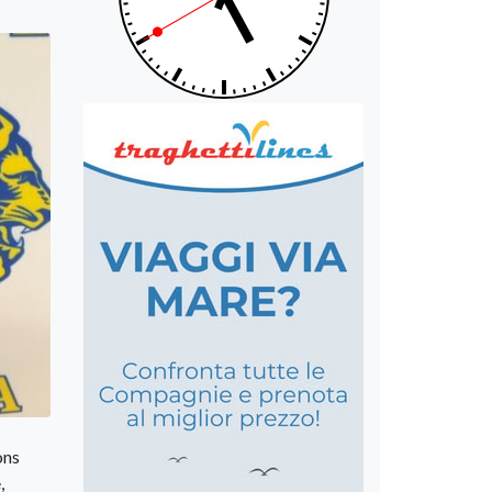
ons
,