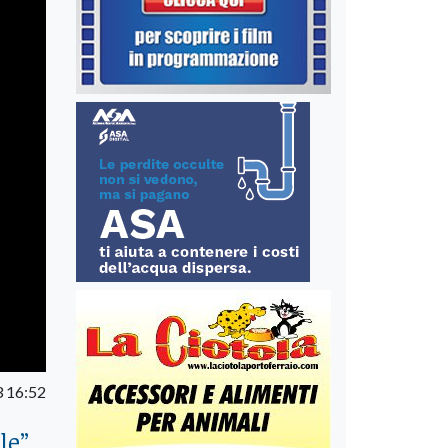
 16:52
le
”