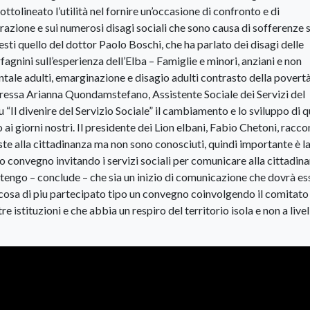
ttolineato l’utilità nel fornire un’occasione di confronto e di
azione e sui numerosi disagi sociali che sono causa di sofferenze s
esti quello del dottor Paolo Boschi, che ha parlato dei disagi delle
agnini sull’esperienza dell’Elba – Famiglie e minori, anziani e non
ntale adulti, emarginazione e disagio adulti contrasto della povertà
oressa Arianna Quondamstefano, Assistente Sociale dei Servizi del
“Il divenire del Servizio Sociale” il cambiamento e lo sviluppo di 
o ai giorni nostri. Il presidente dei Lion elbani, Fabio Chetoni, racco
ste alla cittadinanza ma non sono conosciuti, quindi importante è l
convegno invitando i servizi sociali per comunicare alla cittadin
. Ritengo – conclude – che sia un inizio di comunicazione che dovrà e
osa di piu partecipato tipo un convegno coinvolgendo il comitato
re istituzioni e che abbia un respiro del territorio isola e non a livel