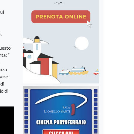
ul
,
questo
nta: “
a
anza
ssere
 di
lo di