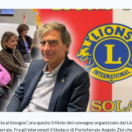
posta al bisogno”, era questo il titolo del convegno organizzato dal Li
erraio. Fra gli intervenuti il Sindaco di Portoferraio Angelo Zini che