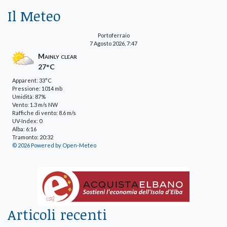
Il Meteo
Portoferraio
7 Agosto 2026, 7:47
Mainly clear
27°C
Apparent: 33°C
Pressione: 1014 mb
Umidità: 87%
Vento: 1.3 m/s NW
Raffiche di vento: 8.6 m/s
UV-Index: 0
Alba: 6:16
Tramonto: 20:32
© 2026 Powered by Open-Meteo
Articoli recenti