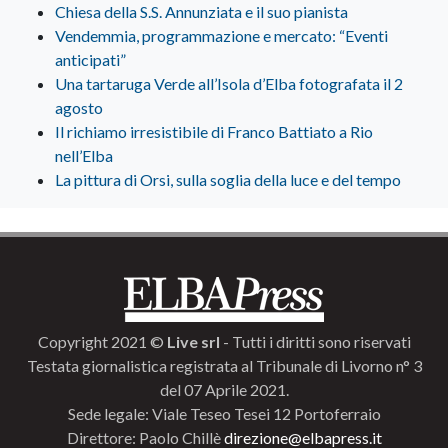
Chiesa della S.S. Annunziata e il suo pianista
Vendemmia, programmazione e mercato: “Eventi
anticipati”
Una tartaruga Verde all’Isola d’Elba fotografata il 2
agosto
Il richiamo irresistibile di Franco Battiato a Rio
nell’Elba
La pittura di Orsi, sulla soglia della luce e del tempo
Copyright 2021 ©
Live srl
- Tutti i diritti sono riservati
Testata giornalistica registrata al Tribunale di Livorno n° 3
del 07 Aprile 2021.
Sede legale: Viale Teseo Tesei 12 Portoferraio
Direttore: Paolo Chillè
direzione@elbapress.it