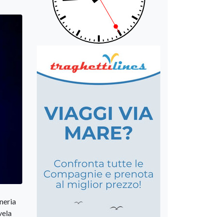
neria
vela