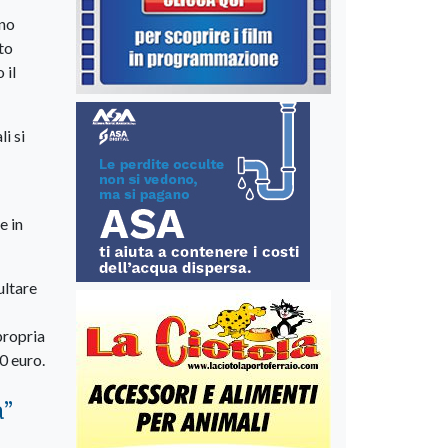
ano
to
 il
li si
e in
ultare
propria
0 euro.
a
”