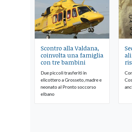
Scontro alla Valdana,
Se
coinvolta una famiglia
al
con tre bambini
ri
Due piccoli trasferiti in
Con
elicottero a Grosseto, madre e
Cos
neonato al Pronto soccorso
anc
elbano