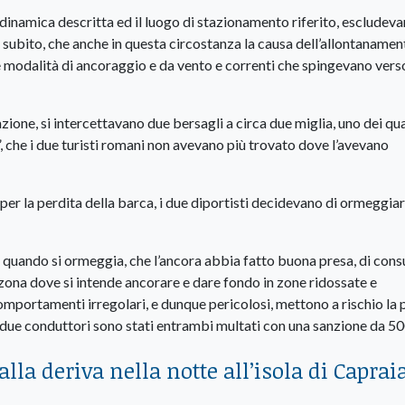
 dinamica descritta ed il luogo di stazionamento riferito, escludev
a subito, che anche in questa circostanza la causa dell’allontanamen
 modalità di ancoraggio e da vento e correnti che spingevano verso
tazione, si intercettavano due bersagli a circa due miglia, uno dei qua
che i due turisti romani non avevano più trovato dove l’avevano
r la perdita della barca, i due diportisti decidevano di ormeggiar
 quando si ormeggia, che l’ancora abbia fatto buona presa, di cons
zona dove si intende ancorare e dare fondo in zone ridossate e
mportamenti irregolari, e dunque pericolosi, mettono a rischio la 
e i due conduttori sono stati entrambi multati con una sanzione da 50
lla deriva nella notte all’isola di Caprai