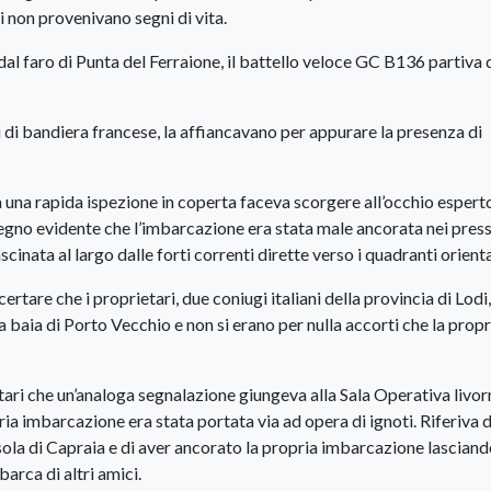
i non provenivano segni di vita.
dal faro di Punta del Ferraione, il battello veloce GC B136 partiva 
ri di bandiera francese, la affiancavano per appurare la presenza di
a una rapida ispezione in coperta faceva scorgere all’occhio espert
 segno evidente che l’imbarcazione era stata male ancorata nei press
scinata al largo dalle forti correnti dirette verso i quadranti orienta
ertare che i proprietari, due coniugi italiani della provincia di Lodi
 baia di Porto Vecchio e non si erano per nulla accorti che la propr
etari che un’analoga segnalazione giungeva alla Sala Operativa livor
ria imbarcazione era stata portata via ad opera di ignoti. Riferiva d
isola di Capraia e di aver ancorato la propria imbarcazione lasciand
barca di altri amici.