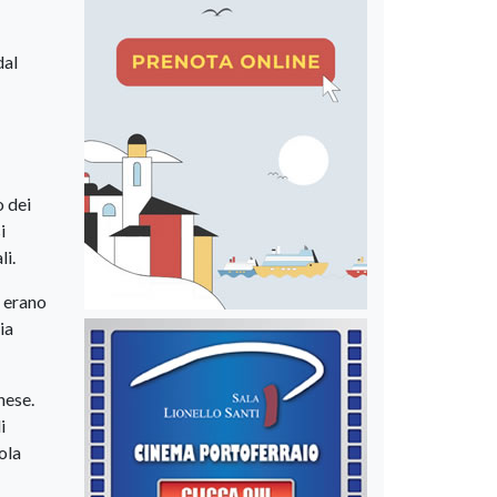
dal
o dei
i
li.
, erano
ia
nese.
i
ola