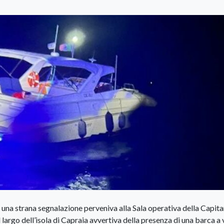
 una strana segnalazione perveniva alla Sala operativa della Capita
 largo dell’isola di Capraia avvertiva della presenza di una barca a 