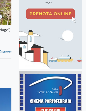
elago”,
 Toscane
o