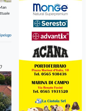
“Man
ttuale
cipelago
0