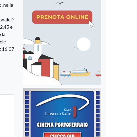
, nella
o
onale è
12.45 e
 la
ele
 16:07