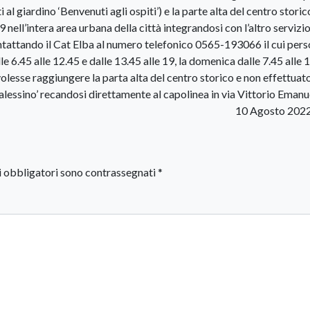
 al giardino ‘Benvenuti agli ospiti’) e la parte alta del centro storico
19 nell’intera area urbana della città integrandosi con l’altro servizi
contattando il Cat Elba al numero telefonico 0565-193066 il cui pers
le 6.45 alle 12.45 e dalle 13.45 alle 19, la domenica dalle 7.45 alle 
 volesse raggiungere la parta alta del centro storico e non effettuato
alessino’ recandosi direttamente al capolinea in via Vittorio Emanu
10 Agosto 2022
i obbligatori sono contrassegnati
*