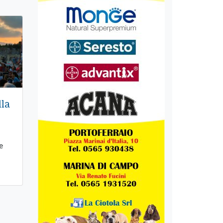
lla
e