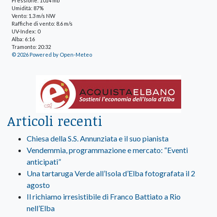
Pressione: 1014 mb
Umidità: 87%
Vento: 1.3 m/s NW
Raffiche di vento: 8.6 m/s
UV-Index: 0
Alba: 6:16
Tramonto: 20:32
© 2026 Powered by Open-Meteo
Articoli recenti
Chiesa della S.S. Annunziata e il suo pianista
Vendemmia, programmazione e mercato: “Eventi
anticipati”
Una tartaruga Verde all’Isola d’Elba fotografata il 2
agosto
Il richiamo irresistibile di Franco Battiato a Rio
nell’Elba