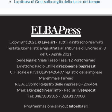
La pittura di Orsi, sulla soglia della luce e del tempo
Copyright 2021 ©
Live srl
- Tutti i diritti sono riservati
Testata giornalistica registrata al Tribunale di Livorno n° 3
del 07 Aprile 2021.
Sede legale: Viale Teseo Tesei 12 Portoferraio
Direttore: Paolo Chillè
direzione@elbapress.it
C. Fiscale e P. Iva 01891420497 registro delle imprese
Maremma e Tirreno
R.E.A. Livorno Registro delle imprese Li- 206464
Mail:
agenzia@livesrl.info
- Pec:
srllive@pec.it
Tel: 348.3803386 – 328.8199000
Programmazione e layout
Infoelba srl