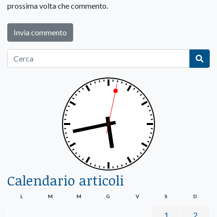
prossima volta che commento.
Calendario articoli
L
M
M
G
V
S
D
1
2