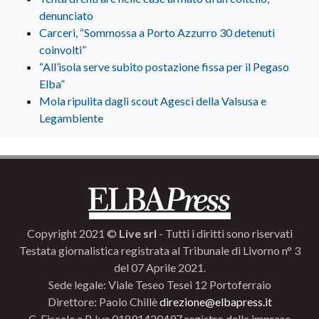
denunciato
Carceri, “Sommossa a Porto Azzurro 30 detenuti
coinvolti”
“All’isola serve subito postazione fissa per il Pegaso
Elba”
Mola ripulita dagli scout Agesci della Valsusa e
Legambiente
Copyright 2021 ©
Live srl
- Tutti i diritti sono riservati
Testata giornalistica registrata al Tribunale di Livorno n° 3
del 07 Aprile 2021.
Sede legale: Viale Teseo Tesei 12 Portoferraio
Direttore: Paolo Chillè
direzione@elbapress.it
C. Fiscale e P. Iva 01891420497 registro delle imprese