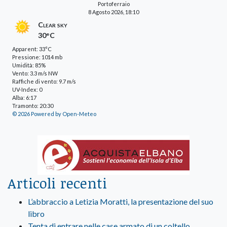
Portoferraio
8 Agosto 2026, 18:10
Clear sky
30°C
Apparent: 33°C
Pressione: 1014 mb
Umidità: 85%
Vento: 3.3 m/s NW
Raffiche di vento: 9.7 m/s
UV-Index: 0
Alba: 6:17
Tramonto: 20:30
© 2026 Powered by Open-Meteo
Articoli recenti
L’abbraccio a Letizia Moratti, la presentazione del suo
libro
Tenta di entrare nelle case armato di un coltello,