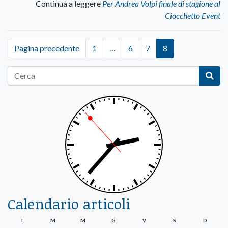
Continua a leggere
Per Andrea Volpi finale di stagione al
Ciocchetto Event
Pagina precedente
1
…
6
7
8
Calendario articoli
L
M
M
G
V
S
D