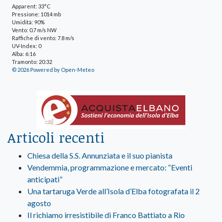
Apparent: 33°C
Pressione: 1014 mb
Umidità: 90%
Vento: 0.7 m/s NW
Raffiche di vento: 7.8 m/s
UV-Index: 0
Alba: 6:16
Tramonto: 20:32
© 2026 Powered by Open-Meteo
Articoli recenti
Chiesa della S.S. Annunziata e il suo pianista
Vendemmia, programmazione e mercato: “Eventi
anticipati”
Una tartaruga Verde all’Isola d’Elba fotografata il 2
agosto
Il richiamo irresistibile di Franco Battiato a Rio