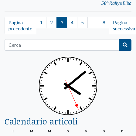
58° Rallye Elba
Pagina
1
2
3
4
5
…
8
Pagina
precedente
successiva
Calendario articoli
L
M
M
G
V
S
D