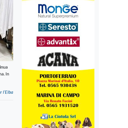
tinua
a. In
r l’Elba