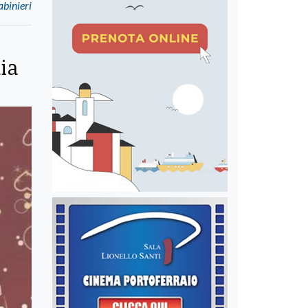
abinieri
ia