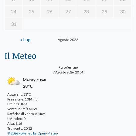
24
25
26
27
28
29
30
31
« Lug
Agosto 2026
Il Meteo
Portoferraio
7 Agosto 2026, 20:54
Mainly clear
28°C
Apparent: 33°C
Pressione: 1014 mb
Umidità: 87%
Vento: 2.6 m/s NNW
Raffiche di vento: 8.3 m/s
UV-Index: 0
Alba: 6:16
Tramonto: 20:32
© 2026 Powered by Open-Meteo