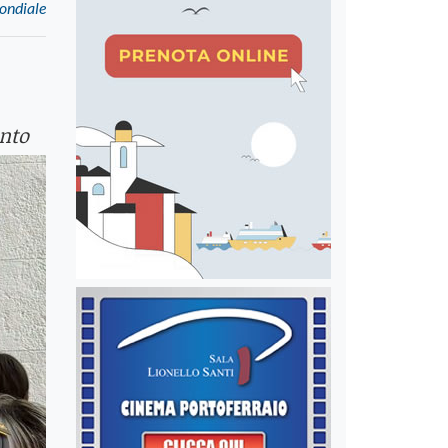
Mondiale
onto