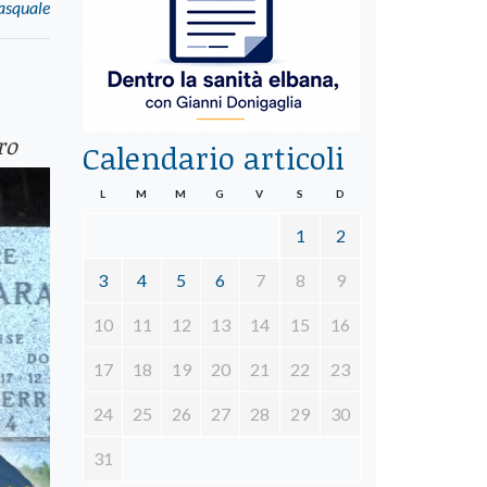
asquale
ro
Calendario articoli
L
M
M
G
V
S
D
1
2
3
4
5
6
7
8
9
10
11
12
13
14
15
16
17
18
19
20
21
22
23
24
25
26
27
28
29
30
31