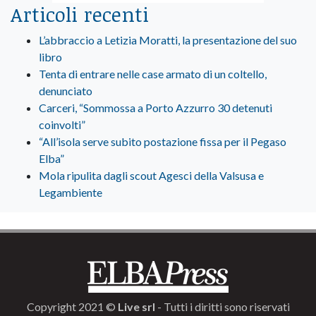
Articoli recenti
L’abbraccio a Letizia Moratti, la presentazione del suo
libro
Tenta di entrare nelle case armato di un coltello,
denunciato
Carceri, “Sommossa a Porto Azzurro 30 detenuti
coinvolti”
“All’isola serve subito postazione fissa per il Pegaso
Elba”
Mola ripulita dagli scout Agesci della Valsusa e
Legambiente
Copyright 2021 ©
Live srl
- Tutti i diritti sono riservati