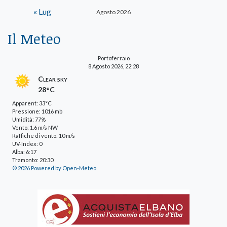
« Lug
Agosto 2026
Il Meteo
Portoferraio
8 Agosto 2026, 22:28
Clear sky
28°C
Apparent: 33°C
Pressione: 1016 mb
Umidità: 77%
Vento: 1.6 m/s NW
Raffiche di vento: 10 m/s
UV-Index: 0
Alba: 6:17
Tramonto: 20:30
© 2026 Powered by Open-Meteo