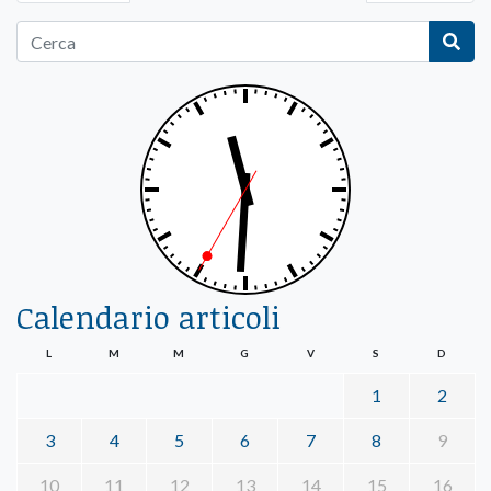
Calendario articoli
L
M
M
G
V
S
D
1
2
3
4
5
6
7
8
9
10
11
12
13
14
15
16