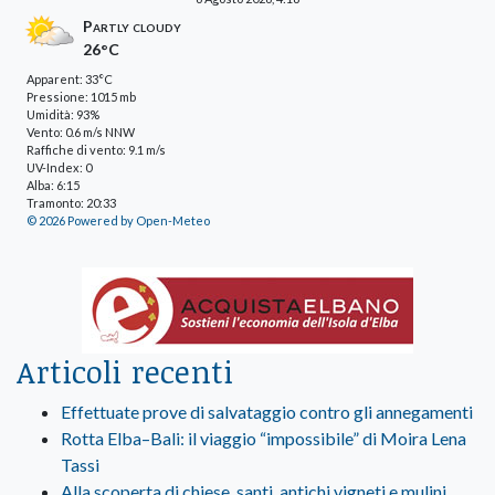
Partly cloudy
26°C
Apparent: 33°C
Pressione: 1015 mb
Umidità: 93%
Vento: 0.6 m/s NNW
Raffiche di vento: 9.1 m/s
UV-Index: 0
Alba: 6:15
Tramonto: 20:33
© 2026 Powered by Open-Meteo
Articoli recenti
Effettuate prove di salvataggio contro gli annegamenti
Rotta Elba–Bali: il viaggio “impossibile” di Moira Lena
Tassi
Alla scoperta di chiese, santi, antichi vigneti e mulini