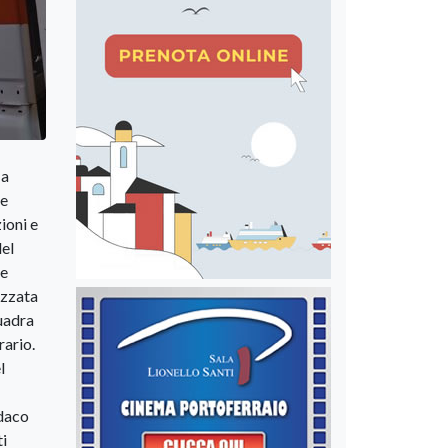
 a
me
ioni e
del
le
azzata
quadra
rario.
l
ndaco
ti