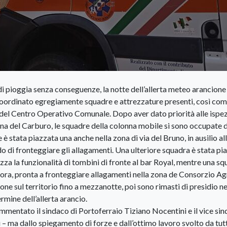
di pioggia senza conseguenze, la notte dell’allerta meteo arancione
coordinato egregiamente squadre e attrezzature presenti, così co
 del Centro Operativo Comunale. Dopo aver dato priorità alle ispez
 zona del Carburo, le squadre della colonna mobile si sono occupate 
è stata piazzata una anche nella zona di via del Bruno, in ausilio al
 di fronteggiare gli allagamenti. Una ulteriore squadra è stata pi
ezza la funzionalità di tombini di fronte al bar Royal, mentre una s
vora, pronta a fronteggiare allagamenti nella zona de Consorzio Ag
ne sul territorio fino a mezzanotte, poi sono rimasti di presidio ne
rmine dell’allerta arancio.
mmentato il sindaco di Portoferraio Tiziano Nocentini e il vice si
 – ma dallo spiegamento di forze e dall’ottimo lavoro svolto da tut