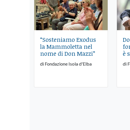
“Sosteniamo Exodus
Do
la Mammoletta nel
fo
nome di Don Mazzi”
è 
di Fondazione Isola d'Elba
di 