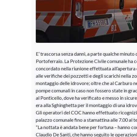
E’ trascorsa senza danni, a parte qualche minuto 
Portoferraio. La Protezione Civile comunale ha 
concordato nella riunione effettuata all’apertura
alle verifiche dei pozzetti e degli scarichi nella
montaggio delle idrovore; oltre che al Carburo ne 
pompe comunali in caso non fossero state in grado
al Ponticello, dove ha verificato e messo in sicur
era alla Sghinghetta per il montaggio di una idro
Gli operatori del COC hanno effettuato ricognizio
palazzo comunale fino a stamattina alle 7.00 al te
“La nottata è andata bene per fortuna – hanno co
Claudio De Santi, che hanno seguito le operazioni