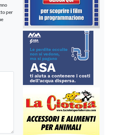
anno
tto per
ue