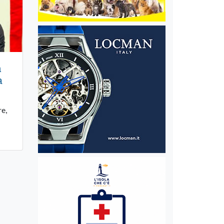
n
a
re,