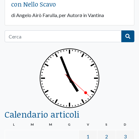
con Nello Scavo
di Angelo Airò Farulla, per Autorə in Vantina
Calendario articoli
L
M
M
G
V
S
D
1
2
3