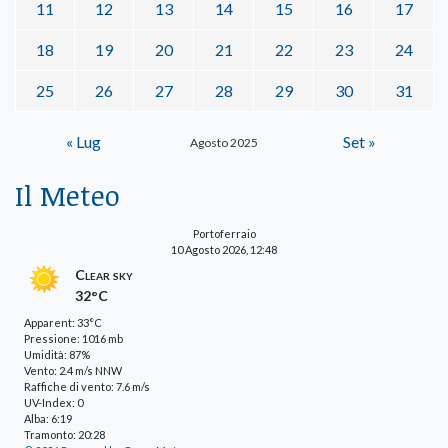
11
12
13
14
15
16
17
18
19
20
21
22
23
24
25
26
27
28
29
30
31
« Lug
Set »
Agosto 2025
Il Meteo
Portoferraio
10 Agosto 2026, 12:48
Clear sky
32°C
Apparent: 33°C
Pressione: 1016 mb
Umidità: 87%
Vento: 2.4 m/s NNW
Raffiche di vento: 7.6 m/s
UV-Index: 0
Alba: 6:19
Tramonto: 20:28