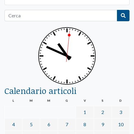
Calendario articoli
L
M
M
G
V
S
D
1
2
3
4
5
6
7
8
9
10