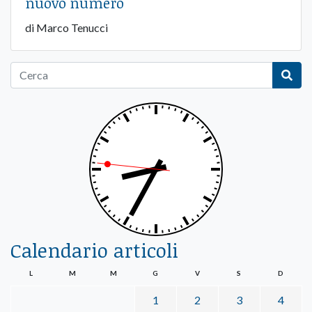
nuovo numero
di Marco Tenucci
Calendario articoli
L
M
M
G
V
S
D
1
2
3
4