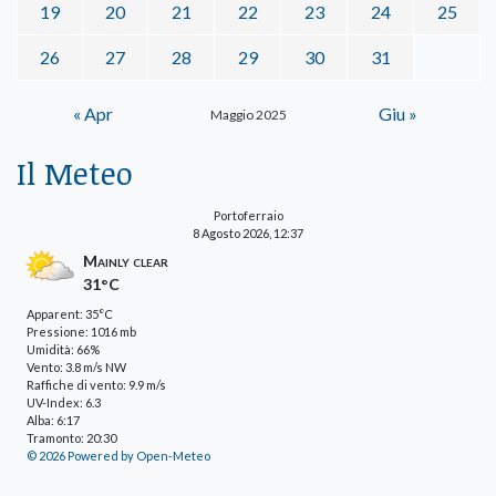
19
20
21
22
23
24
25
26
27
28
29
30
31
« Apr
Giu »
Maggio 2025
Il Meteo
Portoferraio
8 Agosto 2026, 12:37
Mainly clear
31°C
Apparent: 35°C
Pressione: 1016 mb
Umidità: 66%
Vento: 3.8 m/s NW
Raffiche di vento: 9.9 m/s
UV-Index: 6.3
Alba: 6:17
Tramonto: 20:30
© 2026 Powered by Open-Meteo