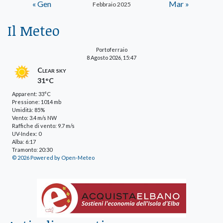
« Gen
Mar »
Febbraio 2025
Il Meteo
Portoferraio
8 Agosto 2026, 15:47
Clear sky
31°C
Apparent: 33°C
Pressione: 1014 mb
Umidità: 85%
Vento: 3.4 m/s NW
Raffiche di vento: 9.7 m/s
UV-Index: 0
Alba: 6:17
Tramonto: 20:30
© 2026 Powered by Open-Meteo