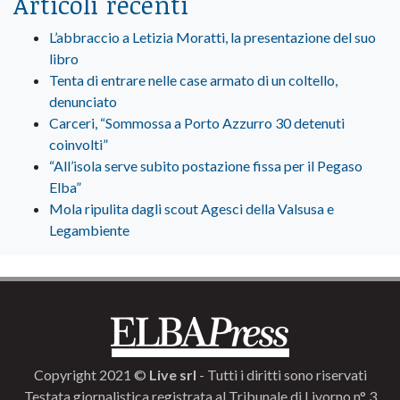
Articoli recenti
L’abbraccio a Letizia Moratti, la presentazione del suo
libro
Tenta di entrare nelle case armato di un coltello,
denunciato
Carceri, “Sommossa a Porto Azzurro 30 detenuti
coinvolti”
“All’isola serve subito postazione fissa per il Pegaso
Elba”
Mola ripulita dagli scout Agesci della Valsusa e
Legambiente
Copyright 2021 ©
Live srl
- Tutti i diritti sono riservati
Testata giornalistica registrata al Tribunale di Livorno n° 3