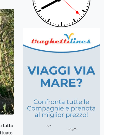
o fatto
attuato