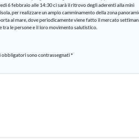
edì 6 febbraio alle 14:30 ci sarà il ritrovo degli aderenti alla mini
ell’isola, per realizzare un ampio camminamento della zona panoram
he porta al mare, dove periodicamente viene fatto il mercato settiman
e tra le persone e il loro movimento salutistico.
i obbligatori sono contrassegnati
*