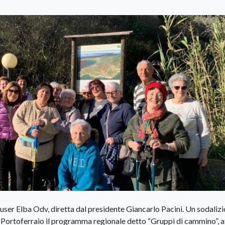
user Elba Odv, diretta dal presidente Giancarlo Pacini. Un sodalizi
di Portoferraio il programma regionale detto “Gruppi di cammino”, 