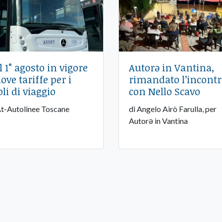
l 1° agosto in vigore
Autorə in Vantina,
ove tariffe per i
rimandato l’incont
oli di viaggio
con Nello Scavo
At-Autolinee Toscane
di Angelo Airò Farulla, per
Autorə in Vantina