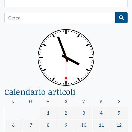
Calendario articoli
L
M
M
G
V
S
D
1
2
3
4
5
6
7
8
9
10
11
12