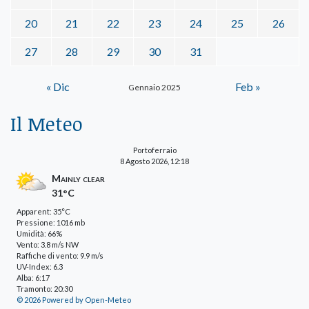
20
21
22
23
24
25
26
27
28
29
30
31
« Dic
Feb »
Gennaio 2025
Il Meteo
Portoferraio
8 Agosto 2026, 12:18
Mainly clear
31°C
Apparent: 35°C
Pressione: 1016 mb
Umidità: 66%
Vento: 3.8 m/s NW
Raffiche di vento: 9.9 m/s
UV-Index: 6.3
Alba: 6:17
Tramonto: 20:30
© 2026 Powered by Open-Meteo