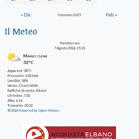
« Dic
Feb »
Gennaio 2025
Il Meteo
Portoferraio
7 Agosto 2026, 15:22
Mainly clear
32°C
Apparent: 38°C
Pressione: 1013 mb
Umidità: 58%
Vento: 2.5 m/s NNW
Raffiche di vento: 8.8 m/s
UV-Index: 7.05
Alba: 6:16
Tramonto: 20:32
© 2026 Powered by Open-Meteo